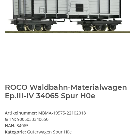
ROCO Waldbahn-Materialwagen
Ep.III-IV 34065 Spur H0e
Artikelnummer:
MBMA-19575-22102018
GTIN:
9005033340650
HAN:
34065
Kategorie:
Güterwagen Spur H0e