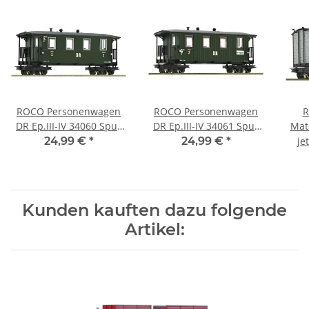
ROCO Personenwagen
ROCO Personenwagen
R
DR Ep.III-IV 34060 Spur
DR Ep.III-IV 34061 Spur
Mate
H0e
H0e
24,99 €
*
24,99 €
*
je
Kunden kauften dazu folgende
Artikel: