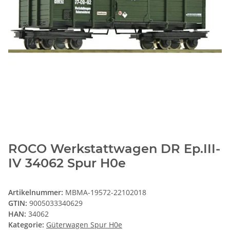
ROCO Werkstattwagen DR Ep.III-
IV 34062 Spur H0e
Artikelnummer:
MBMA-19572-22102018
GTIN:
9005033340629
HAN:
34062
Kategorie:
Güterwagen Spur H0e