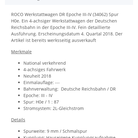
ROCO Werkstattwagen DR Epoche III-IV (34062) Spur
H0e.
Ein 4-achsiger Werkstattwagen der Deutschen
Reichsbahn in der Epoche III-IV. Fein detaillierte
Ausführung.
Erscheinungsdatum
4. Quartal 2018. Der
Artikel ist bereits werksseitig ausverkauft
Merkmale
National verkehrend
4-achsiges Fahrwerk
Neuheit 2018
Einmalauflage: ---
Bahnverwaltung:
Deutsche Reichsbahn / DR
Epoche: III - IV
Spur: H0e / 1 : 87
Stromsystem: 2L-Gleichstrom
Details
Spurweite: 9 mm / Schmalspur
Kupplung:
Hauseigene Kupplungsaufnahme