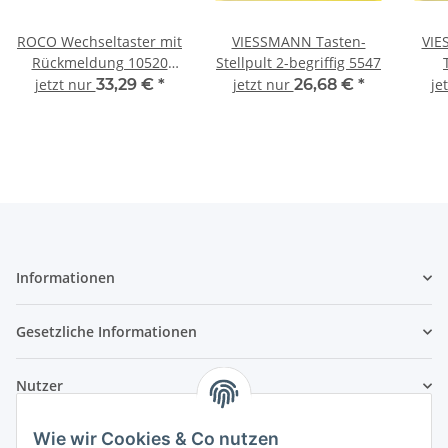
ROCO Wechseltaster mit
VIESSMANN Tasten-
VIE
Rückmeldung 10520
Stellpult 2-begriffig 5547
Spur Neutral
r
jetzt nur
33,29 €
*
jetzt nur
26,68 €
*
je
Informationen
Gesetzliche Informationen
Nutzer
Wie wir Cookies & Co nutzen