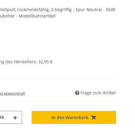
llpult, rückmeldefähig, 2-begriffig - Spur Neutral - 5549
Zubehör - Modellbahnartikel
g des Herstellers
:
32,95 €
Frage zum Artikel
nd abweichend)
tk
In den Warenkorb