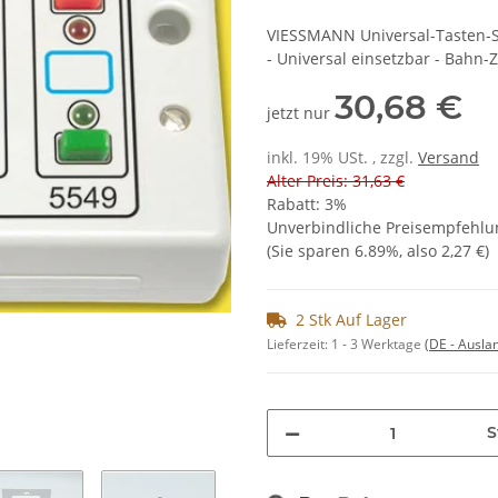
VIESSMANN Universal-Tasten-Ste
- Universal einsetzbar - Bahn-
30,68 €
jetzt nur
inkl. 19% USt. , zzgl.
Versand
Alter Preis: 31,63 €
Rabatt:
3%
Unverbindliche Preisempfehlun
(Sie sparen
6.89%
, also
2,27 €
)
2 Stk Auf Lager
Lieferzeit:
1 - 3 Werktage
(DE - Ausla
S