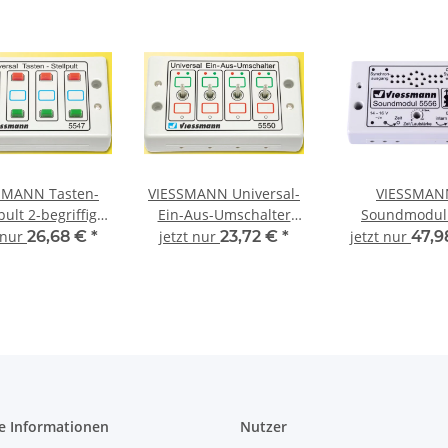
SMANN Tasten-
VIESSMANN Universal-
VIESSMAN
pult 2-begriffig
Ein-Aus-Umschalter
Soundmodul 
5547
5550
Bahnübergang
 nur
26,68 €
*
jetzt nur
23,72 €
*
jetzt nur
47,9
Spur Neutr
e Informationen
Nutzer