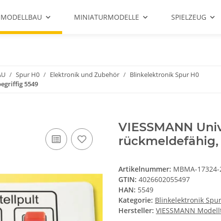
 MODELLBAU
MINIATURMODELLE
SPIELZEUG
AU
Spur H0
Elektronik und Zubehör
Blinkelektronik Spur H0
egriffig 5549
VIESSMANN Univer
rückmeldefähig, 
Artikelnummer:
MBMA-17324-
GTIN:
4026602055497
HAN:
5549
Kategorie:
Blinkelektronik Spu
Hersteller:
VIESSMANN Modell