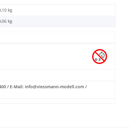
0,10 kg
0,06
kg
400 / E-Mail: info@viessmann-modell.com /