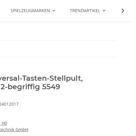
SPIELZEUGMARKEN
TRENDARTIKEL
SALE %
sal-Tasten-Stellpult,
2-begriffig 5549
24012017
r H0
technik GmbH