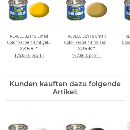
REVELL 32115 Email
REVELL 32116 Email
RE
Color Farbe 14 ml gelb
Color Farbe 14 ml sand
Colo
matt RAL 1017
matt RAL 1024
2,45 €
*
2,35 €
*
175,00 € pro 1 l
167,86 € pro 1 l
Kunden kauften dazu folgende
Artikel: