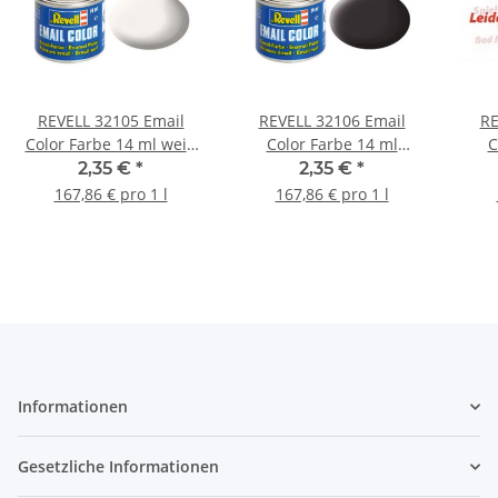
REVELL 32105 Email
REVELL 32106 Email
RE
Color Farbe 14 ml weiß
Color Farbe 14 ml
C
matt RAL 9001
teerschwarz matt RAL
2,35 €
*
2,35 €
*
9021
se
167,86 € pro 1 l
167,86 € pro 1 l
Informationen
Gesetzliche Informationen