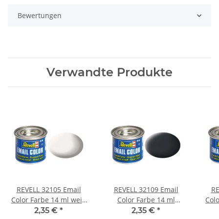
Bewertungen
Verwandte Produkte
REVELL 32105 Email
REVELL 32109 Email
RE
Color Farbe 14 ml weiß
Color Farbe 14 ml
Col
matt RAL 9001
anthrazit matt RAL 7021
2,35 €
*
2,35 €
*