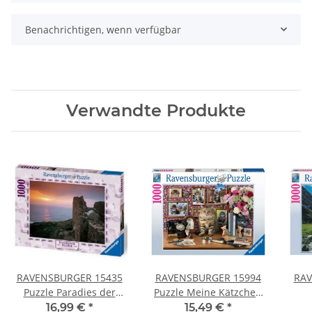
Benachrichtigen, wenn verfügbar
Verwandte Produkte
RAVENSBURGER 15435
RAVENSBURGER 15994
RAV
Puzzle Paradies der
Puzzle Meine Kätzchen
Träume 1000 Teile
1000 Teile
K
16,99 €
*
15,49 €
*