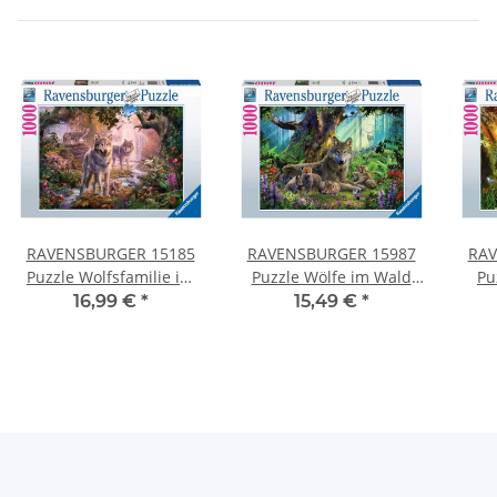
RAVENSBURGER 15185
RAVENSBURGER 15987
RAV
Puzzle Wolfsfamilie im
Puzzle Wölfe im Wald
Pu
Sommer 1000 Teile
1000 Teile
H
16,99 €
*
15,49 €
*