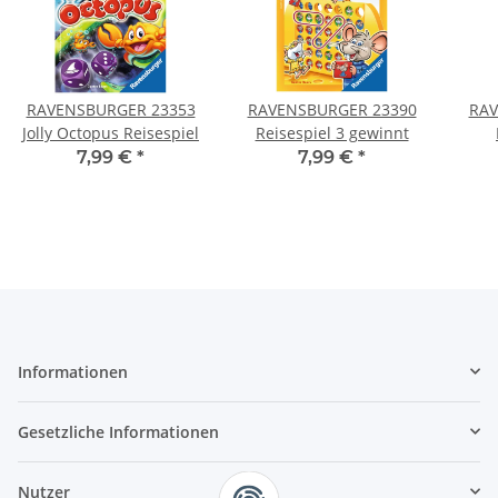
RAVENSBURGER 23353
RAVENSBURGER 23390
RAV
Jolly Octopus Reisespiel
Reisespiel 3 gewinnt
Bäre
7,99 €
*
7,99 €
*
Informationen
Gesetzliche Informationen
Nutzer