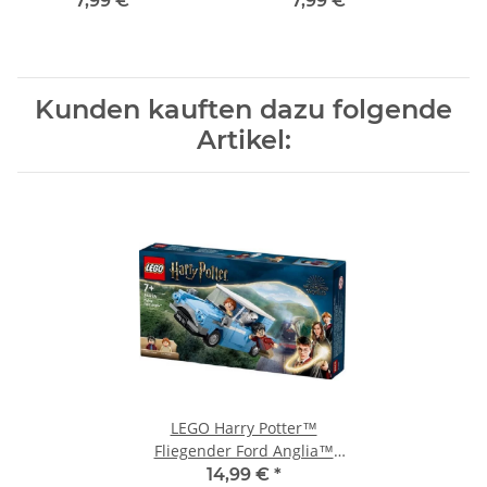
7,99 €
*
7,99 €
*
Kunden kauften dazu folgende
Artikel:
LEGO Harry Potter™
Fliegender Ford Anglia™
76424
14,99 €
*