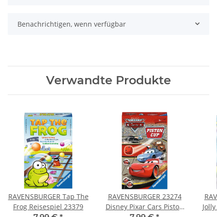
Benachrichtigen, wenn verfügbar
Verwandte Produkte
RAVENSBURGER Tap The
RAVENSBURGER 23274
RAV
Frog Reisespiel 23379
Disney Pixar Cars Piston
Joll
Cup Reisespiel