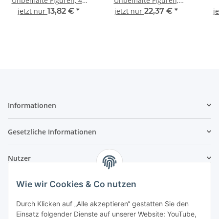
Unbemalte Figuren, 42
Unbemalte Figuren,
Feuerwehrmänner Spur
Adam & Eva Spur H0
Feld
jetzt nur
13,82 €
*
jetzt nur
22,37 €
*
j
H0
Informationen
Gesetzliche Informationen
Nutzer
Wie wir Cookies & Co nutzen
Durch Klicken auf „Alle akzeptieren“ gestatten Sie den
Einsatz folgender Dienste auf unserer Website: YouTube,