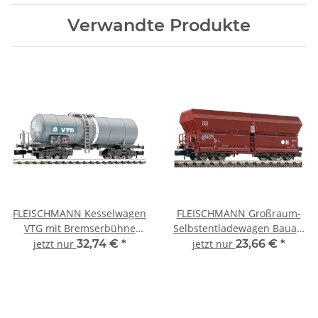
Verwandte Produkte
FLEISCHMANN Kesselwagen
FLEISCHMANN Großraum-
VTG mit Bremserbühne
Selbstentladewagen Bauart
RENFE Ep.V 848026 Spur N
Falns 183 DB AG Ep.V
jetzt nur
32,74 €
*
jetzt nur
23,66 €
*
852323 Spur N