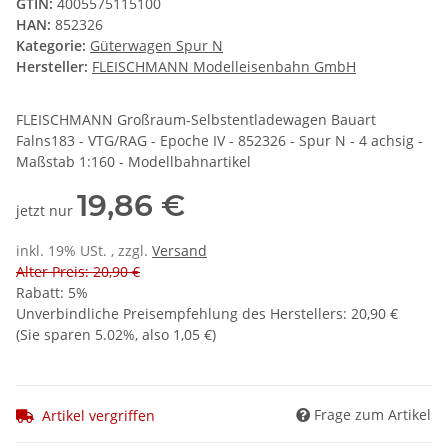
GTIN:
4005575115100
HAN:
852326
Kategorie:
Güterwagen Spur N
Hersteller:
FLEISCHMANN Modelleisenbahn GmbH
FLEISCHMANN Großraum-Selbstentladewagen Bauart
Falns183 - VTG/RAG - Epoche IV - 852326 - Spur N - 4 achsig -
Maßstab 1:160 - Modellbahnartikel
19,86 €
jetzt nur
inkl. 19% USt. , zzgl.
Versand
Alter Preis: 20,90 €
Rabatt:
5%
Unverbindliche Preisempfehlung des Herstellers
:
20,90 €
(Sie sparen
5.02%
, also
1,05 €
)
Frage zum Artikel
Artikel vergriffen