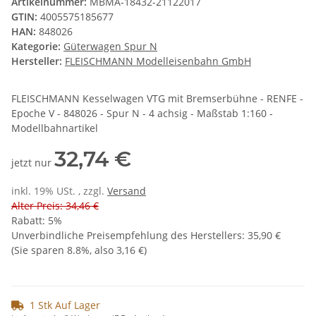
Artikelnummer:
MBMA-18432-21122017
GTIN:
4005575185677
HAN:
848026
Kategorie:
Güterwagen Spur N
Hersteller:
FLEISCHMANN Modelleisenbahn GmbH
FLEISCHMANN Kesselwagen VTG mit Bremserbühne - RENFE -
Epoche V - 848026 - Spur N - 4 achsig - Maßstab 1:160 -
Modellbahnartikel
32,74 €
jetzt nur
inkl. 19% USt. , zzgl.
Versand
Alter Preis: 34,46 €
Rabatt:
5%
Unverbindliche Preisempfehlung des Herstellers
:
35,90 €
(Sie sparen
8.8%
, also
3,16 €
)
1 Stk Auf Lager