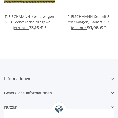
FLEISCHMANN Kesselwagen
FLEISCHMANN Set mit 3
VEB Teerverarbeitungswerk
Kesselwagen, Bauart Z DR
Rositz DR Ep.IV 842615 Spur
Ep.IV 841601 Spur N
jetzt nur
33,16 €
*
jetzt nur
93,96 €
*
N
Informationen
Gesetzliche Informationen
Nutzer