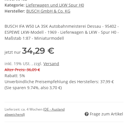
Kategorie:
Lieferwagen und LKW Spur H0
Hersteller:
BUSCH GmbH & Co. KG
BUSCH IFA W50 LA 3SK Autobahnmeisterei Dessau - 95402 -
ESPEWE LKW-Modell - 1969 - Lieferwagen & LKW - Spur H0 -
Maßstab 1:87 - Miniaturmodell
34,29 €
jetzt nur
inkl. 19% USt. , zzgl.
Versand
Alter Preis: 36,09 €
Rabatt:
5%
Unverbindliche Preisempfehlung des Herstellers
:
37,99 €
(Sie sparen
9.74%
, also
3,70 €
)
Lieferzeit:
ca. 4 Wochen
(DE - Ausland
Frage zum Artikel
abweichend)