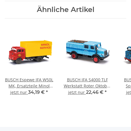
Ähnliche Artikel
BUSCH Espewe IFA W50L
BUSCH IFA S4000 TLF
BUS
MK, Ersatzteile Minol
Werkstatt Roter Oktober
Sp
95198 LKW-Modell 1:87
95613 LKW-Modell 1:87
jetzt nur
34,19 €
*
jetzt nur
22,46 €
*
je