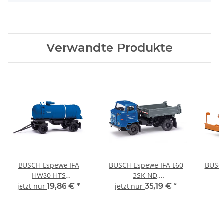
Verwandte Produkte
BUSCH Espewe IFA
BUSCH Espewe IFA L60
BUS
HW80 HTS
3SK ND,
Autobahnmeisterei
Autobahnmeisterei
A
jetzt nur
19,86 €
*
jetzt nur
35,19 €
*
Dessau 95052
Dessau 95565 LKW-
Dess
Automodell 1:87
Modell 1:87
und 