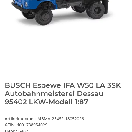
BUSCH Espewe IFA W50 LA 3SK
Autobahnmeisterei Dessau
95402 LKW-Modell 1:87
Artikelnummer:
MBMA-25452-18052026
GTIN:
4001738954029
HAN:
95402