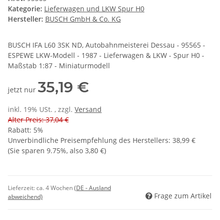
Kategorie:
Lieferwagen und LKW Spur H0
Hersteller:
BUSCH GmbH & Co. KG
BUSCH IFA L60 3SK ND, Autobahnmeisterei Dessau - 95565 -
ESPEWE LKW-Modell - 1987 - Lieferwagen & LKW - Spur H0 -
Maßstab 1:87 - Miniaturmodell
35,19 €
jetzt nur
inkl. 19% USt. , zzgl.
Versand
Alter Preis: 37,04 €
Rabatt:
5%
Unverbindliche Preisempfehlung des Herstellers
:
38,99 €
(Sie sparen
9.75%
, also
3,80 €
)
Lieferzeit:
ca. 4 Wochen
(DE - Ausland
Frage zum Artikel
abweichend)