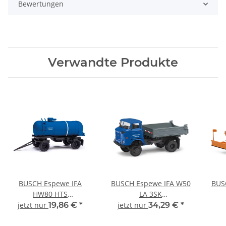
Bewertungen
Verwandte Produkte
BUSCH Espewe IFA
BUSCH Espewe IFA W50
BUS
HW80 HTS
LA 3SK
Autobahnmeisterei
Autobahnmeisterei
A
jetzt nur
19,86 €
*
jetzt nur
34,29 €
*
Dessau 95052
Dessau 95402 LKW-
Dess
Automodell 1:87
Modell 1:87
und 