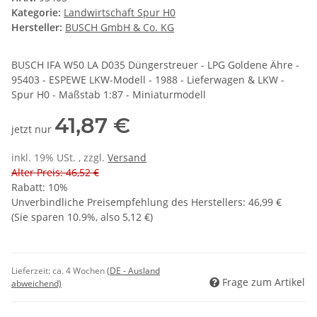
Kategorie:
Landwirtschaft Spur H0
Hersteller:
BUSCH GmbH & Co. KG
BUSCH IFA W50 LA D035 Düngerstreuer - LPG Goldene Ähre -
95403 - ESPEWE LKW-Modell - 1988 - Lieferwagen & LKW -
Spur H0 - Maßstab 1:87 - Miniaturmodell
41,87 €
jetzt nur
inkl. 19% USt. , zzgl.
Versand
Alter Preis: 46,52 €
Rabatt:
10%
Unverbindliche Preisempfehlung des Herstellers
:
46,99 €
(Sie sparen
10.9%
, also
5,12 €
)
Lieferzeit:
ca. 4 Wochen
(DE - Ausland
Frage zum Artikel
abweichend)