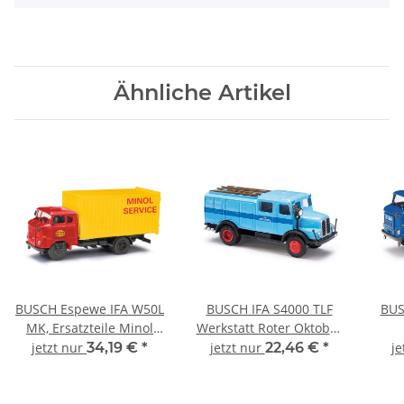
Ähnliche Artikel
BUSCH Espewe IFA W50L
BUSCH IFA S4000 TLF
BUS
MK, Ersatzteile Minol
Werkstatt Roter Oktober
95198 LKW-Modell 1:87
95613 LKW-Modell 1:87
A
jetzt nur
34,19 €
*
jetzt nur
22,46 €
*
je
De