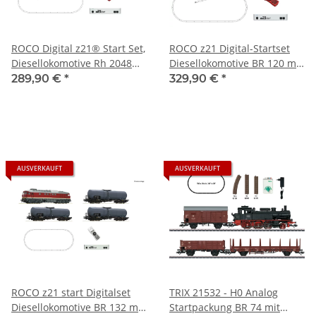
ROCO Digital z21® Start Set,
ROCO z21 Digital-Startset
Diesellokomotive Rh 2048
Diesellokomotive BR 120 mit
mit Güterzug ÖBB Ep.V
Güterzug DR Ep.IV 51331
289,90 €
*
329,90 €
*
51322 Spur H0
Spur H0
AUSVERKAUFT
AUSVERKAUFT
ROCO z21 start Digitalset
TRIX 21532 - H0 Analog
Diesellokomotive BR 132 mit
Startpackung BR 74 mit