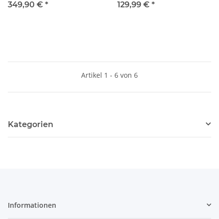
Kesselwagenzug DR Ep.IV
Güterzug - DR Ep.III
349,90 €
*
129,99 €
*
5110002 Spur H0
Artikel 1 - 6 von 6
Kategorien
Informationen