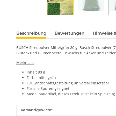
Beschreibung
Bewertungen
Hinweise &
BUSCH Streupulver Mittelgrün 80 g. Busch Streupulver (73
Blüten- und Blumenbeete. Bewuchs für Äcker und Felde
Merkmale
Inhalt 80 g
Farbe mittelgrün
Für Landschaftsgestaltung universal einsetzbar
Für
alle
Spuren geeignet
Modellbauartikel, dieses Produkt ist kein Spielzeug
Produkteigenschaft
Wert
Versandgewicht: