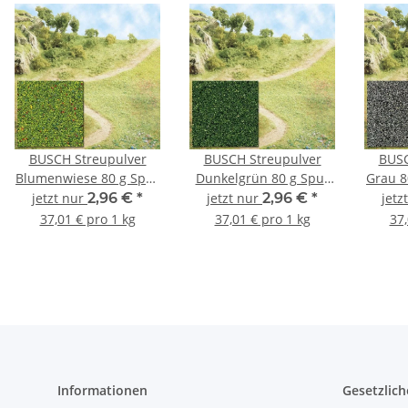
BUSCH Streupulver
BUSCH Streupulver
BUSC
Blumenwiese 80 g Spur
Dunkelgrün 80 g Spur
Grau 8
Neutral 7300
Neutral 7303
jetzt nur
2,96 €
*
jetzt nur
2,96 €
*
jetz
37,01 € pro 1 kg
37,01 € pro 1 kg
37,
Informationen
Gesetzlich