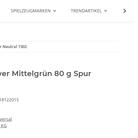
SPIELZEUGMARKEN
TRENDARTIKEL
SALE %
r Neutral 7302
er Mittelgrün 80 g Spur
18122015
versal
 KG