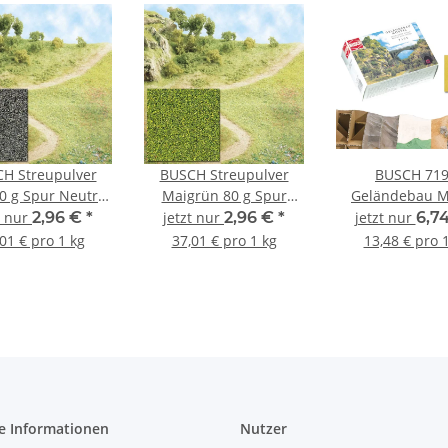
H Streupulver
BUSCH Streupulver
BUSCH 71
0 g Spur Neutral
Maigrün 80 g Spur
Geländebau M
7309
Neutral 7301
braun 500 g 
t nur
2,96 €
*
jetzt nur
2,96 €
*
jetzt nur
6,7
Neutral
01 € pro 1 kg
37,01 € pro 1 kg
13,48 € pro 
e Informationen
Nutzer