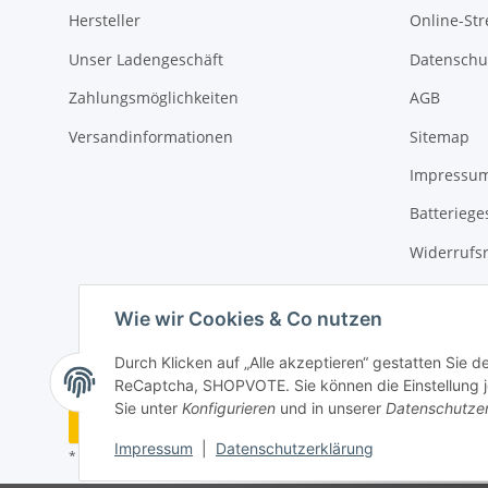
Hersteller
Online-Str
Unser Ladengeschäft
Datenschu
Zahlungsmöglichkeiten
AGB
Versandinformationen
Sitemap
Impressu
Batteriege
Widerrufs
Wie wir Cookies & Co nutzen
Durch Klicken auf „Alle akzeptieren“ gestatten Sie 
ReCaptcha, SHOPVOTE. Sie können die Einstellung jed
Sie unter
Konfigurieren
und in unserer
Datenschutze
Vertrag widerrufen
Impressum
|
Datenschutzerklärung
* Alle Preise inkl. gesetzlicher USt., zzgl.
Versand