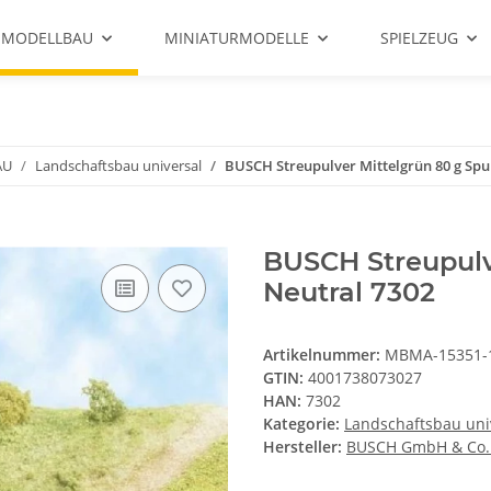
 MODELLBAU
MINIATURMODELLE
SPIELZEUG
AU
Landschaftsbau universal
BUSCH Streupulver Mittelgrün 80 g Spu
BUSCH Streupulv
Neutral 7302
Artikelnummer:
MBMA-15351-
GTIN:
4001738073027
HAN:
7302
Kategorie:
Landschaftsbau uni
Hersteller:
BUSCH GmbH & Co.