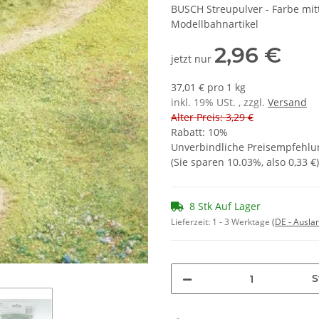
BUSCH Streupulver - Farbe mitt
Modellbahnartikel
2,96 €
jetzt nur
37,01 € pro 1 kg
inkl. 19% USt. , zzgl.
Versand
Alter Preis: 3,29 €
Rabatt:
10%
Unverbindliche Preisempfehlun
(Sie sparen
10.03%
, also
0,33 €
)
8 Stk Auf Lager
Lieferzeit:
1 - 3 Werktage
(DE - Ausla
S
Loading...