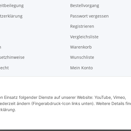
eitbeilegung
Bestellvorgang
tzerklärung
Passwort vergessen
Registrieren
Vergleichsliste
m
Warenkorb
setzhinweise
Wunschliste
recht
Mein Konto
News
Kontakt
den Einsatz folgender Dienste auf unserer Website: YouTube, Vimeo,
erzeit ändern (Fingerabdruck-Icon links unten). Weitere Details fi
rklärung
.