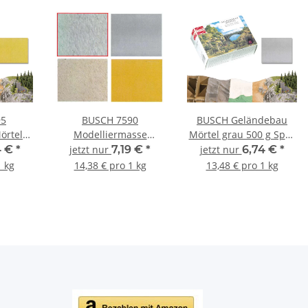
95
BUSCH 7590
BUSCH Geländebau
örtel
Modelliermasse
Mörtel grau 500 g Spur
Spur
steingrau 500 g Spur
Neutral 7192
4 €
*
jetzt nur
7,19 €
*
jetzt nur
6,74 €
*
Neutral
1 kg
14,38 € pro 1 kg
13,48 € pro 1 kg