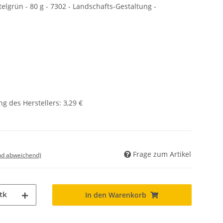
elgrün - 80 g - 7302 - Landschafts-Gestaltung -
g des Herstellers
:
3,29 €
Frage zum Artikel
nd abweichend)
tk
In den Warenkorb