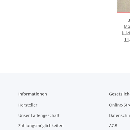
B
Mo
hellb
jet
14,
Informationen
Gesetzlich
Hersteller
Online-Str
Unser Ladengeschäft
Datenschu
Zahlungsmöglichkeiten
AGB