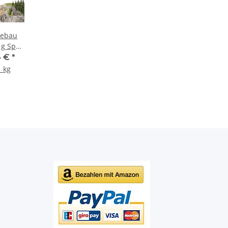
debau
 g Spur
92
4 €
*
1 kg