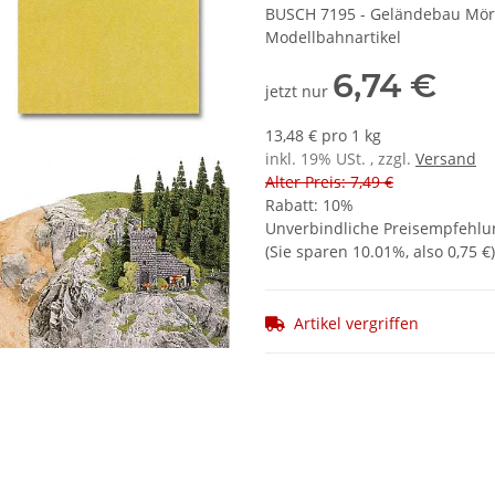
BUSCH 7195 - Geländebau Mörte
Modellbahnartikel
6,74 €
jetzt nur
13,48 € pro 1 kg
inkl. 19% USt. , zzgl.
Versand
Alter Preis: 7,49 €
Rabatt:
10%
Unverbindliche Preisempfehlun
(Sie sparen
10.01%
, also
0,75 €
)
Artikel vergriffen