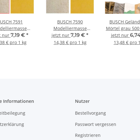
USCH 7591
BUSCH 7590
BUSCH Gelän
delliermasse
Modelliermasse
Mörtel grau 500
eige 500 g Spur
steingrau 500 g Spur
Neutral 71
zt nur
7,19 €
*
jetzt nur
7,19 €
*
jetzt nur
6,7
Neutral
Neutral
38 € pro 1 kg
14,38 € pro 1 kg
13,48 € pro 
e Informationen
Nutzer
eitbeilegung
Bestellvorgang
tzerklärung
Passwort vergessen
Registrieren