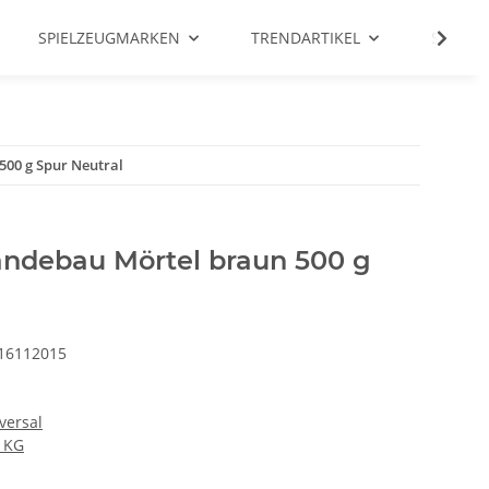
SPIELZEUGMARKEN
TRENDARTIKEL
SALE %
00 g Spur Neutral
ndebau Mörtel braun 500 g
16112015
versal
 KG