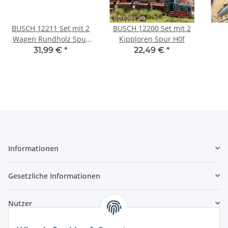
BUSCH 12211 Set mit 2
BUSCH 12200 Set mit 2
Wagen Rundholz Spur
Kipploren Spur H0f
H0f
R
31,99 €
*
22,49 €
*
L
Informationen
Gesetzliche Informationen
Nutzer