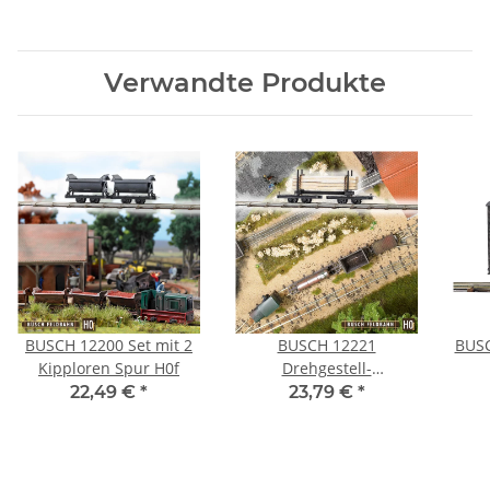
Verwandte Produkte
BUSCH 12200 Set mit 2
BUSCH 12221
BUS
Kipploren Spur H0f
Drehgestell-
Rungenwagen mit
22,49 €
*
23,79 €
*
Langholz Spur H0f