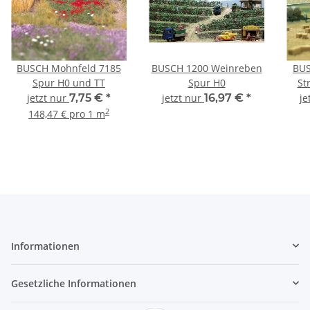
BUSCH Mohnfeld 7185
BUSCH 1200 Weinreben
BUS
Spur H0 und TT
Spur H0
St
jetzt nur
7,75 €
*
jetzt nur
16,97 €
*
je
2
148,47 € pro 1 m
Informationen
Gesetzliche Informationen