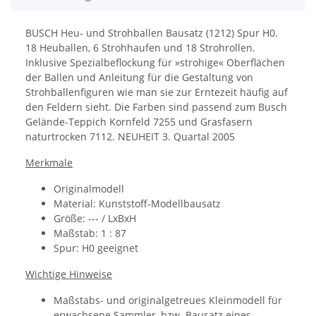
BUSCH Heu- und Strohballen Bausatz (1212) Spur H0.
18 Heuballen, 6 Strohhaufen und 18 Strohrollen.
Inklusive Spezialbeflockung für »strohige« Oberflächen
der Ballen und Anleitung für die Gestaltung von
Strohballenfiguren wie man sie zur Erntezeit häufig auf
den Feldern sieht. Die Farben sind passend zum Busch
Gelände-Teppich Kornfeld 7255 und Grasfasern
naturtrocken 7112.
NEUHEIT 3. Quartal 2005
Merkmale
Originalmodell
Material: Kunststoff-Modellbausatz
Größe: ---
/ LxBxH
Maßstab: 1 : 87
Spur: H0 geeignet
Wichtige Hinweise
Maßstabs- und originalgetreues Kleinmodell für
erwachsene Sammler, bzw. Bausatz eines