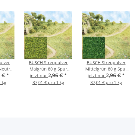
ulver
BUSCH Streupulver
BUSCH Streupulver
Neutral
Maigrün 80 g Spur
Mittelgrün 80 g Spur
Neutral 7301
Neutral 7302
6 €
*
jetzt nur
2,96 €
*
jetzt nur
2,96 €
*
1 kg
37,01 € pro 1 kg
37,01 € pro 1 kg