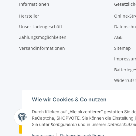
Informationen
Gesetzlich
Hersteller
Online-Str
Unser Ladengeschäft
Datenschu
Zahlungsmöglichkeiten
AGB
Versandinformationen
Sitemap
Impressu
Batteriege
Widerrufs
Wie wir Cookies & Co nutzen
Durch Klicken auf „Alle akzeptieren“ gestatten Sie 
ReCaptcha, SHOPVOTE. Sie können die Einstellung jed
Sie unter
Konfigurieren
und in unserer
Datenschutze
Vertrag widerrufen
Impressum
|
Datenschutzerklärung