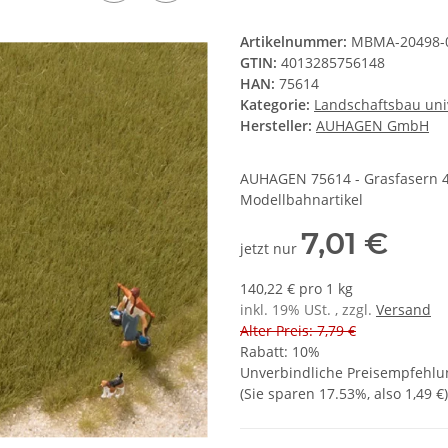
Artikelnummer:
MBMA-20498-
GTIN:
4013285756148
HAN:
75614
Kategorie:
Landschaftsbau uni
Hersteller:
AUHAGEN GmbH
AUHAGEN 75614 - Grasfasern 4,5
Modellbahnartikel
7,01 €
jetzt nur
140,22 € pro 1 kg
inkl. 19% USt. , zzgl.
Versand
Alter Preis: 7,79 €
Rabatt:
10%
Unverbindliche Preisempfehlun
(Sie sparen
17.53%
, also
1,49 €
)