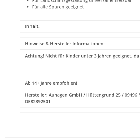
Für Landschaftsgestaltung universal einsetzbar
Für
alle
Spuren geeignet
Produkteigenschaft
Wert
Inhalt:
Hinweise & Hersteller Informationen:
Achtung!
Nicht für Kinder unter 3 Jahren geeignet, da
Ab 14+ Jahre empfohlen!
Hersteller: Auhagen GmbH / Hüttengrund 25 / 09496 Mar
DE82392501