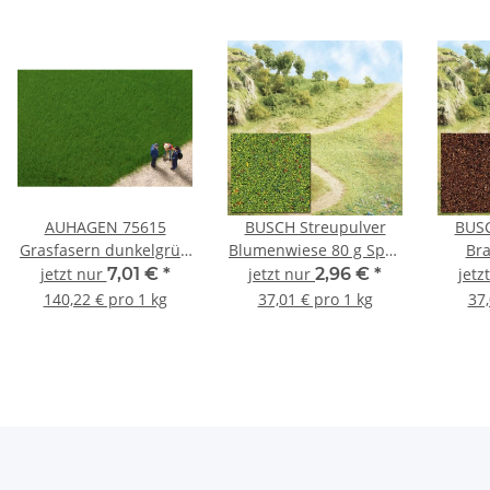
AUHAGEN 75615
BUSCH Streupulver
BUSC
Grasfasern dunkelgrün
Blumenwiese 80 g Spur
Bra
4,5 mm 50 g Spur
Neutral 7300
N
jetzt nur
7,01 €
*
jetzt nur
2,96 €
*
jetz
Neutral
140,22 € pro 1 kg
37,01 € pro 1 kg
37,