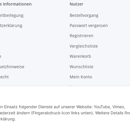
e Informationen
Nutzer
eitbeilegung
Bestellvorgang
tzerklärung
Passwort vergessen
Registrieren
Vergleichsliste
m
Warenkorb
setzhinweise
Wunschliste
recht
Mein Konto
News
Kontakt
den Einsatz folgender Dienste auf unserer Website: YouTube, Vimeo,
erzeit ändern (Fingerabdruck-Icon links unten). Weitere Details fi
rklärung
.