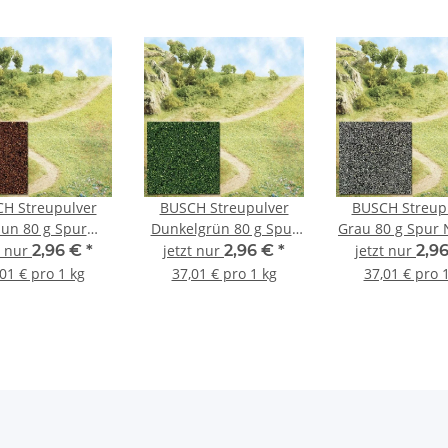
H Streupulver
BUSCH Streupulver
BUSCH Streup
un 80 g Spur
Dunkelgrün 80 g Spur
Grau 80 g Spur 
eutral 7308
Neutral 7303
7309
t nur
2,96 €
*
jetzt nur
2,96 €
*
jetzt nur
2,9
01 € pro 1 kg
37,01 € pro 1 kg
37,01 € pro 