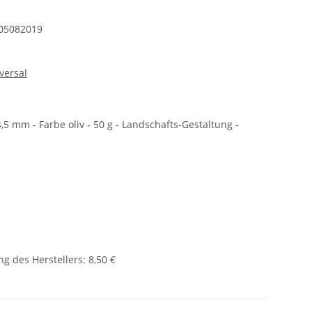
05082019
versal
 mm - Farbe oliv - 50 g - Landschafts-Gestaltung -
g des Herstellers
:
8,50 €