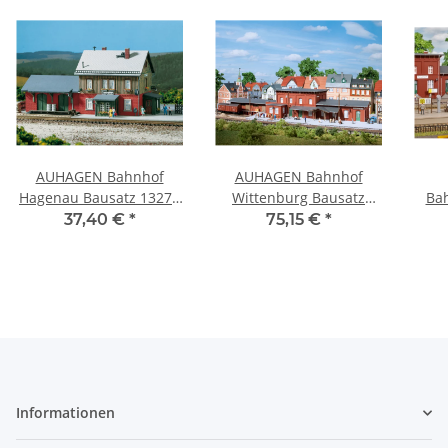
AUHAGEN Bahnhof
AUHAGEN Bahnhof
Hagenau Bausatz 13275
Wittenburg Bausatz
Ba
Spur TT
13328 Spur TT
Bau
37,40 €
*
75,15 €
*
Informationen