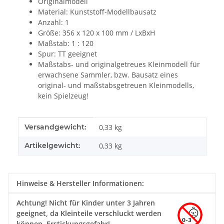
Originalmodell
Material: Kunststoff-Modellbausatz
Anzahl: 1
Größe:
356 x 120 x 100 mm / LxBxH
Maßstab: 1 : 120
Spur: TT geeignet
Maßstabs- und originalgetreues Kleinmodell für
erwachsene Sammler, bzw. Bausatz eines
original- und maßstabsgetreuen Kleinmodells,
kein Spielzeug!
Produkteigenschaft
Wert
Versandgewicht:
0,33 kg
Artikelgewicht:
0,33
kg
Hinweise & Hersteller Informationen:
Achtung!
Nicht für Kinder unter 3 Jahren
geeignet, da Kleinteile verschluckt werden
können. Erstickungsgefahr!