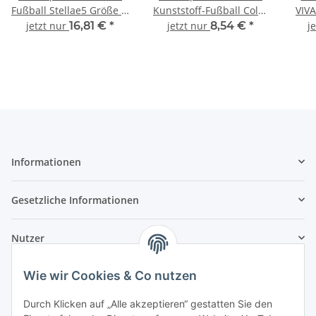
Fußball Stellae5 Größe 5,
Kunststoff-Fußball Color
VIVA
733-29205
farblich sortiert 736-
jetzt nur
16,81 €
*
jetzt nur
8,54 €
*
j
20207
Informationen
Gesetzliche Informationen
Nutzer
Wie wir Cookies & Co nutzen
Durch Klicken auf „Alle akzeptieren“ gestatten Sie den