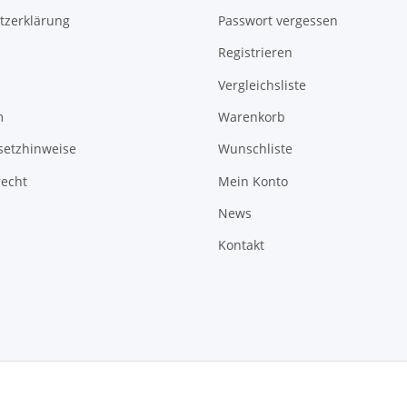
tzerklärung
Passwort vergessen
Registrieren
Vergleichsliste
m
Warenkorb
setzhinweise
Wunschliste
recht
Mein Konto
News
Kontakt