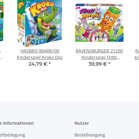
-
HASBRO B0408100
RAVENSBURGER 21200
R
Kinderspiel Kroko Doc
Kinderspiel Flotti
K
Karotti
24,79 €
*
39,99 €
*
e Informationen
Nutzer
eitbeilegung
Bestellvorgang