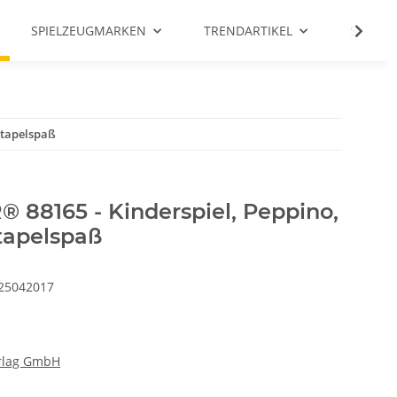
SPIELZEUGMARKEN
TRENDARTIKEL
SALE %
Stapelspaß
8165 - Kinderspiel, Peppino,
tapelspaß
25042017
rlag GmbH