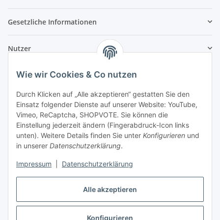
Gesetzliche Informationen
Nutzer
Wie wir Cookies & Co nutzen
Durch Klicken auf „Alle akzeptieren“ gestatten Sie den
Einsatz folgender Dienste auf unserer Website: YouTube,
Vimeo, ReCaptcha, SHOPVOTE. Sie können die
Einstellung jederzeit ändern (Fingerabdruck-Icon links
unten). Weitere Details finden Sie unter
Konfigurieren
und
in unserer
Datenschutzerklärung
.
Impressum
|
Datenschutzerklärung
Alle akzeptieren
Konfigurieren