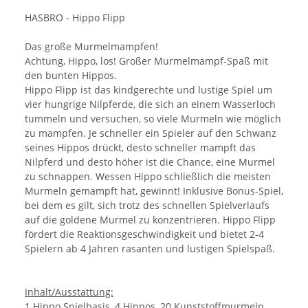
HASBRO - Hippo Flipp
Das große Murmelmampfen!
Achtung, Hippo, los! Großer Murmelmampf-Spaß mit
den bunten Hippos.
Hippo Flipp ist das kindgerechte und lustige Spiel um
vier hungrige Nilpferde, die sich an einem Wasserloch
tummeln und versuchen, so viele Murmeln wie möglich
zu mampfen. Je schneller ein Spieler auf den Schwanz
seines Hippos drückt, desto schneller mampft das
Nilpferd und desto höher ist die Chance, eine Murmel
zu schnappen. Wessen Hippo schließlich die meisten
Murmeln gemampft hat, gewinnt! Inklusive Bonus-Spiel,
bei dem es gilt, sich trotz des schnellen Spielverlaufs
auf die goldene Murmel zu konzentrieren. Hippo Flipp
fördert die Reaktionsgeschwindigkeit und bietet 2-4
Spielern ab 4 Jahren rasanten und lustigen Spielspaß.
Inhalt/Ausstattung:
1 Hippo Spielbasis, 4 Hippos, 20 Kunststoffmurmeln