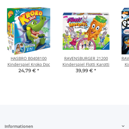
HASBRO B0408100
RAVENSBURGER 21200
RAV
Kinderspiel Kroko Doc
Kinderspiel Flotti Karotti
Ki
24,79 €
*
39,99 €
*
Informationen