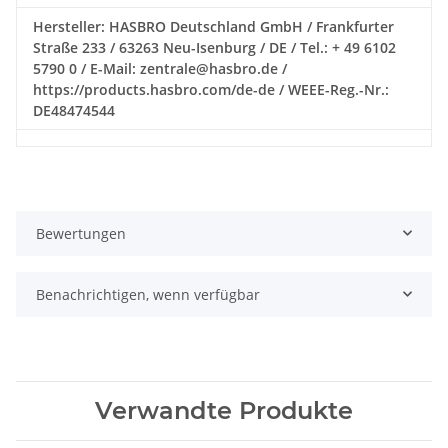
Hersteller: HASBRO Deutschland GmbH / Frankfurter
Straße 233 / 63263 Neu-Isenburg / DE / Tel.: + 49 6102
5790 0 / E-Mail: zentrale@hasbro.de /
https://products.hasbro.com/de-de / WEEE-Reg.-Nr.:
DE48474544
Bewertungen
Benachrichtigen, wenn verfügbar
Verwandte Produkte