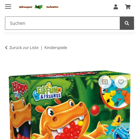
Zurück zur Liste
Kinderspiele