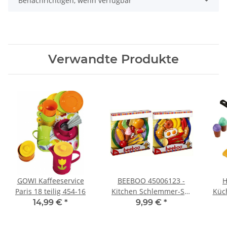
Benachrichtigen, wenn verfügbar
Verwandte Produkte
GOWI Kaffeeservice
BEEBOO 45006123 -
H
Paris 18 teilig 454-16
Kitchen Schlemmer-Set
Küc
mit Teller - sortiert
14,99 €
*
9,99 €
*