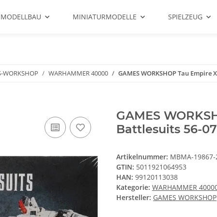
 MODELLBAU
MINIATURMODELLE
SPIELZEUG
S-WORKSHOP
WARHAMMER 40000
GAMES WORKSHOP Tau Empire XV8 
GAMES WORKSHOP
Battlesuits 56-0
Artikelnummer:
MBMA-19867-
GTIN:
5011921064953
HAN:
99120113038
Kategorie:
WARHAMMER 4000
Hersteller:
GAMES WORKSHOP