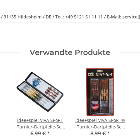
4 / 31135 Hildesheim / DE / Tel.: +49 5121 51 11 11 / E-Mail: serv
Verwandte Produkte
idee+spiel VIVA SPoRT
idee+spiel VIVA SPoRT®
Turnier-Dartpfeile-Set
Turnier-Dartpfeile-Set
Profi 22g 721-72120
Profi 18g 721-72121
6,99 €
*
8,99 €
*