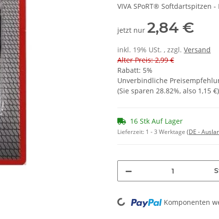
VIVA SPoRT® Softdartspitzen - 
2,84 €
jetzt nur
inkl. 19% USt. , zzgl.
Versand
Alter Preis: 2,99 €
Rabatt:
5%
Unverbindliche Preisempfehlun
(Sie sparen
28.82%
, also
1,15 €
)
16 Stk Auf Lager
Lieferzeit:
1 - 3 Werktage
(DE - Ausla
S
Loading...
Komponenten wer