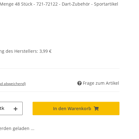
Menge 48 Stück - 721-72122 - Dart-Zubehör - Sportartikel
g des Herstellers
:
3,99 €
Frage zum Artikel
nd abweichend)
tk
In den Warenkorb
den geladen ...