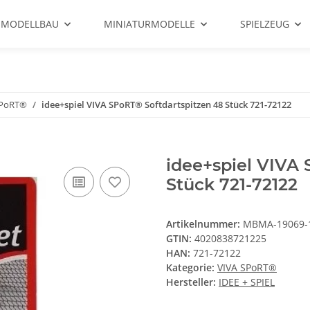
 MODELLBAU
MINIATURMODELLE
SPIELZEUG
SPoRT®
idee+spiel VIVA SPoRT® Softdartspitzen 48 Stück 721-72122
idee+spiel VIVA 
Stück 721-72122
Artikelnummer:
MBMA-19069-
GTIN:
4020838721225
HAN:
721-72122
Kategorie:
VIVA SPoRT®
Hersteller:
IDEE + SPIEL