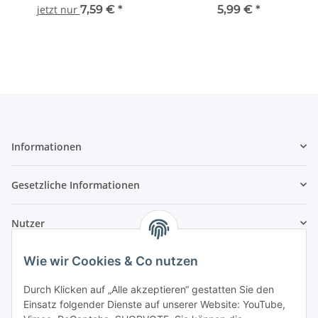
Gummi-Kopf 741-74106
741-74107
jetzt nur
7,59 €
*
5,99 €
*
Informationen
Gesetzliche Informationen
Nutzer
Wie wir Cookies & Co nutzen
Durch Klicken auf „Alle akzeptieren“ gestatten Sie den
Einsatz folgender Dienste auf unserer Website: YouTube,