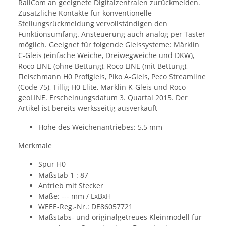
RailCom an geeignete Digitalzentralen zurückmelden.
Zusätzliche Kontakte für konventionelle
Stellungsrückmeldung vervollständigen den
Funktionsumfang. Ansteuerung auch analog per Taster
möglich. Geeignet für folgende Gleissysteme: Märklin
C-Gleis (einfache Weiche, Dreiwegweiche und DKW),
Roco LINE (ohne Bettung), Roco LINE (mit Bettung),
Fleischmann H0 Profigleis, Piko A-Gleis, Peco Streamline
(Code 75), Tillig H0 Elite, Märklin K-Gleis und Roco
geoLINE. Erscheinungsdatum 3. Quartal 2015. Der
Artikel ist bereits werksseitig ausverkauft
Höhe des Weichenantriebes: 5,5 mm
Merkmale
Spur H0
Maßstab 1 : 87
Antrieb
mit
Stecker
Maße: --- mm / LxBxH
WEEE-Reg.-Nr.: DE86057721
Maßstabs- und originalgetreues Kleinmodell für