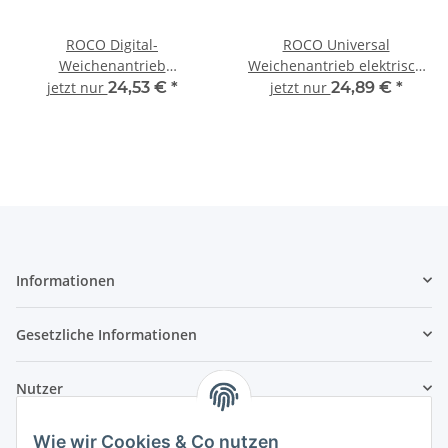
ROCO Digital-
ROCO Universal
Weichenantrieb
Weichenantrieb elektrisch
Bettungsgleis RocoLine
61195 Bettungsgleis geoLine
jetzt nur
24,53 €
*
jetzt nur
24,89 €
*
42624 Spur H0
Spur H0
Informationen
Gesetzliche Informationen
Nutzer
Wie wir Cookies & Co nutzen