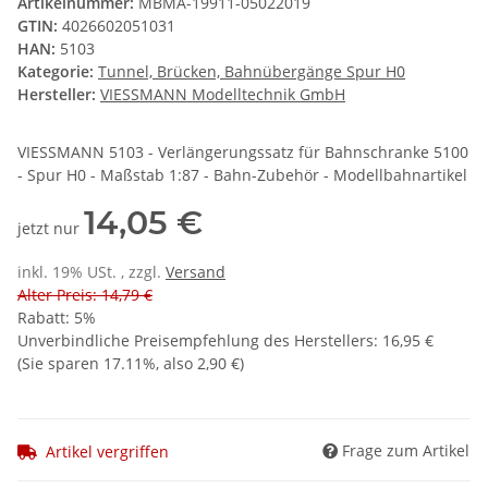
Artikelnummer:
MBMA-19911-05022019
GTIN:
4026602051031
HAN:
5103
Kategorie:
Tunnel, Brücken, Bahnübergänge Spur H0
Hersteller:
VIESSMANN Modelltechnik GmbH
VIESSMANN 5103 - Verlängerungssatz für Bahnschranke 5100
- Spur H0 - Maßstab 1:87 - Bahn-Zubehör - Modellbahnartikel
14,05 €
jetzt nur
inkl. 19% USt. , zzgl.
Versand
Alter Preis: 14,79 €
Rabatt:
5%
Unverbindliche Preisempfehlung des Herstellers
:
16,95 €
(Sie sparen
17.11%
, also
2,90 €
)
Frage zum Artikel
Artikel vergriffen