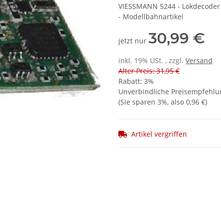
VIESSMANN 5244 - Lokdecoder m
- Modellbahnartikel
30,99 €
jetzt nur
inkl. 19% USt. , zzgl.
Versand
Alter Preis: 31,95 €
Rabatt:
3%
Unverbindliche Preisempfehlun
(Sie sparen
3%
, also
0,96 €
)
Artikel vergriffen