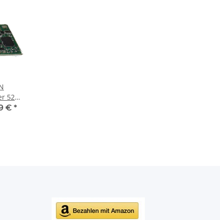
N
er 5249
9 €
*