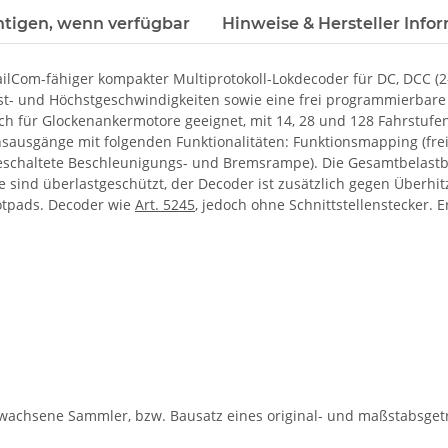
htigen, wenn verfügbar
Hinweise & Hersteller Info
lCom-fähiger kompakter Multiprotokoll-Lokdecoder für DC, DCC (2-
- und Höchstgeschwindigkeiten sowie eine frei programmierbare Fa
ch für Glockenankermotore geeignet, mit 14, 28 und 128 Fahrstufen
sausgänge mit folgenden Funktionalitäten: Funktionsmapping (fr
geschaltete Beschleunigungs- und Bremsrampe). Die Gesamtbelastba
 sind überlastgeschützt, der Decoder ist zusätzlich gegen Überhitz
Lötpads. Decoder wie
Art. 5245
, jedoch ohne Schnittstellenstecker.
rwachsene Sammler, bzw. Bausatz eines original- und maßstabsgetr