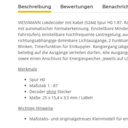
Beschreibung
Bewertungen
Benachric
VIESSMANN Lokdecoder mit Kabel (5244) Spur H0 1:87. Rai
mit automatischer Formaterkennung. Einstellbare Mindest
Fahrstufen), einstellbare hochfrequente Lastregelung, au
richtungsabhängige dimmbare Lichtausgänge, 2 Funktion
Blinken, Timerfunktion für Entkuppler. Rangiergang (ab
beliebig auf die Ausgänge verteilen dürfen. Alle Ausgänge
sowie einen Anschluss für Energiespeicher, jeweils auf 
Merkmale
Spur H0
Maßstab 1 : 87
Decoder
ohne
Stecker
Maße: 25 x 15,4 x 3,3 mm / LxBxH
Wichtige Hinweise
Maßstabs- und originalgetreues Kleinmodell für e