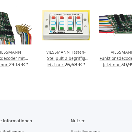
VIESSMANN
VIESSMANN Tasten-
VIESSMAN
kdecoder mit
Stellpult 2-begriffig
Funktionsdecod
ttstellenstecker
5547
Spur H0
t nur
29,13 €
*
jetzt nur
26,68 €
*
jetzt nur
30,9
52, 8 polig 5245
Spur H0
e Informationen
Nutzer
eitbeilegung
Bestellvorgang