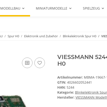
 MODELLBAU
MINIATURMODELLE
SPIELZEUG
AU
Spur H0
Elektronik und Zubehör
Blinkelektronik Spur H0
VIE
VIESSMANN 5244
H0
Artikelnummer:
MBMA-19667-
GTIN:
4026602052441
HAN:
5244
Kategorie:
Blinkelektronik Spu
Hersteller:
VIESSMANN Modell