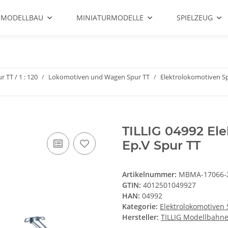
 MODELLBAU
MINIATURMODELLE
SPIELZEUG
r TT / 1 : 120
Lokomotiven und Wagen Spur TT
Elektrolokomotiven S
TILLIG 04992 El
Ep.V Spur TT
Artikelnummer:
MBMA-17066-
GTIN:
4012501049927
HAN:
04992
Kategorie:
Elektrolokomotiven 
Hersteller:
TILLIG Modellbah