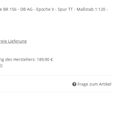
ve BR 156 - DB AG - Epoche V - Spur TT - Maßstab 1:120 -
reie Lieferung
g des Herstellers
:
189,90 €
€
)
Frage zum Artikel