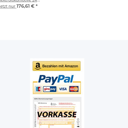
124-6 in
jetzt nur
176,61 €
*
ersuchslackierung DR
Ep.IV Spur TT