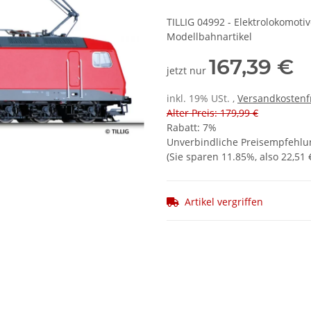
TILLIG 04992 - Elektrolokomoti
Modellbahnartikel
167,39 €
jetzt nur
inkl. 19% USt. ,
Versandkostenf
Alter Preis: 179,99 €
Rabatt:
7%
Unverbindliche Preisempfehlun
(Sie sparen
11.85%
, also
22,51 
Artikel vergriffen