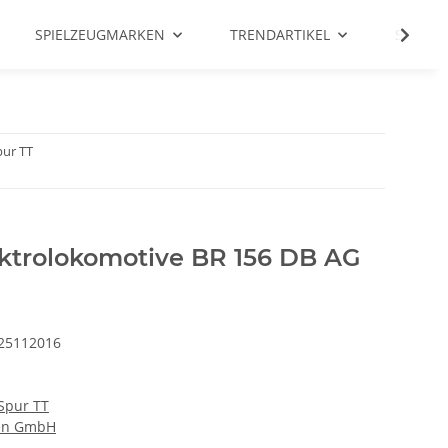
SPIELZEUGMARKEN
TRENDARTIKEL
SALE %
pur TT
ektrolokomotive BR 156 DB AG
25112016
Spur TT
nen GmbH