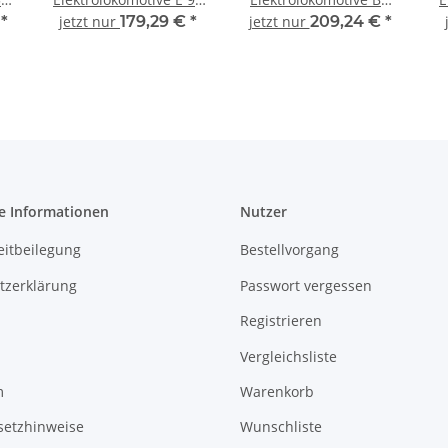
ok
DR Ep.III Spur TT
254 DR Ep.IV Spur TT
€
*
jetzt nur
179,29 €
*
jetzt nur
209,24 €
*
I
V
e Informationen
Nutzer
eitbeilegung
Bestellvorgang
tzerklärung
Passwort vergessen
Registrieren
Vergleichsliste
m
Warenkorb
setzhinweise
Wunschliste