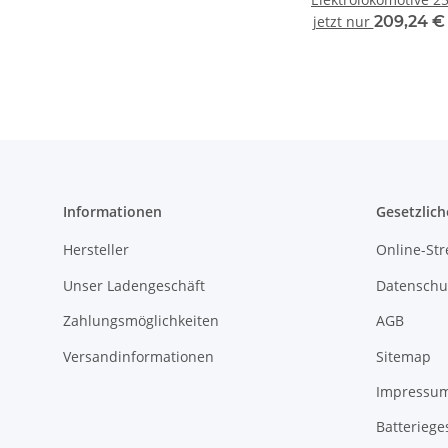
059-9 der Museumsl
jetzt nur
209,24 
SEM Chemnitz Ep.V
Spur TT
Informationen
Gesetzlich
Hersteller
Online-Str
Unser Ladengeschäft
Datenschu
Zahlungsmöglichkeiten
AGB
Versandinformationen
Sitemap
Impressu
Batteriege