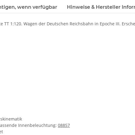
htigen, wenn verfügbar
Hinweise & Hersteller Info
ite TT 1:120. Wagen der Deutschen Reichsbahn in Epoche III. Ersc
skinematik
assende Innenbeleuchtung:
08857
et