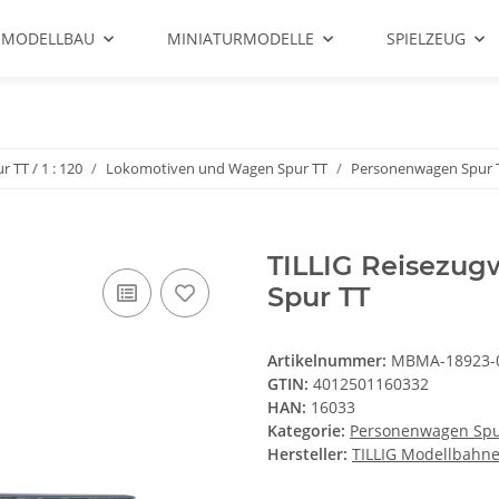
 MODELLBAU
MINIATURMODELLE
SPIELZEUG
r TT / 1 : 120
Lokomotiven und Wagen Spur TT
Personenwagen Spur 
TILLIG Reisezugw
Spur TT
Artikelnummer:
MBMA-18923-
GTIN:
4012501160332
HAN:
16033
Kategorie:
Personenwagen Spu
Hersteller:
TILLIG Modellbah