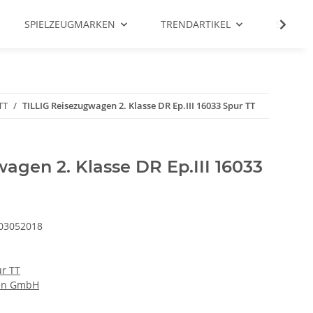
SPIELZEUGMARKEN
TRENDARTIKEL
SALE %
TT
TILLIG Reisezugwagen 2. Klasse DR Ep.III 16033 Spur TT
agen 2. Klasse DR Ep.III 16033
03052018
r TT
nen GmbH