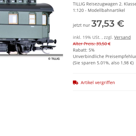
TILLIG Reisezugwagen 2. Klasse 
1:120 - Modellbahnartikel
37,53 €
jetzt nur
inkl. 19% USt. , zzgl.
Versand
Alter Preis: 39,50 €
Rabatt:
5%
Unverbindliche Preisempfehlun
(Sie sparen
5.01%
, also
1,98 €
)
Artikel vergriffen