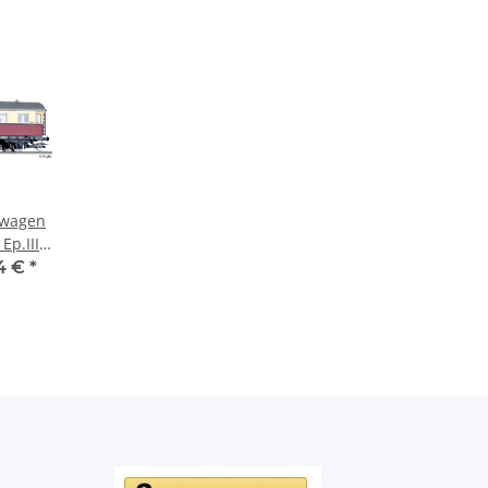
gwagen
Ep.III
 TT
4 €
*