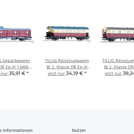
IG Gepäckwagen
TILLIG Reisezugwagen
TILLIG Reisezu
DR Ep.III 13406
Bi 2. Klasse DR Ep.III
Bi 2. Klasse DR 
Spur TT
13021 Spur TT
16004 Spur
t nur
35,91 €
*
jetzt nur
34,19 €
*
jetzt nur
39,2
e Informationen
Nutzer