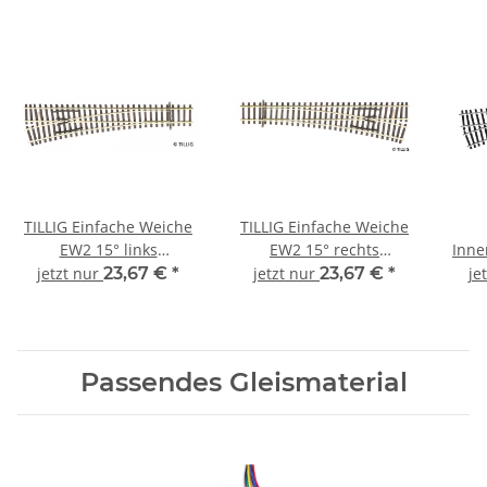
TILLIG Einfache Weiche
TILLIG Einfache Weiche
EW2 15° links
EW2 15° rechts
Inne
Modellgleis 83332 Spur
Modellgleis 83331 Spur
Mode
jetzt nur
23,67 €
*
jetzt nur
23,67 €
*
je
TT
TT
Passendes Gleismaterial