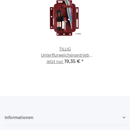
TILLIG
Unterflurweichenantrieb
86112 Spur TT H0
jetzt nur
19,35 €
*
Informationen