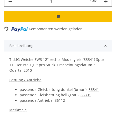
Stk
Loading...
Komponenten werden geladen ...
Beschreibung
TILLIG Weiche EW3 12° rechts Modellgleis (83341) Spur
TT.
Der Preis gilt pro Stück.
Erscheinungsdatum
3.
Quartal 2010
Bettung / Antriebe
passende
Gleisbettung dunkel (braun):
86341
passende
Gleisbettung hell (grau):
86391
passende Antriebe:
86112
Merkmale