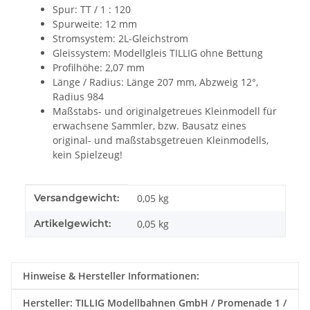
Spur: TT / 1 : 120
Spurweite: 12 mm
Stromsystem: 2L-Gleichstrom
Gleissystem: Modellgleis TILLIG ohne Bettung
Profilhöhe: 2,07 mm
Länge / Radius: Länge 207 mm, Abzweig 12°,
Radius 984
Maßstabs- und originalgetreues Kleinmodell für
erwachsene Sammler, bzw. Bausatz eines
original- und maßstabsgetreuen Kleinmodells,
kein Spielzeug!
Produkteigenschaft
Wert
Versandgewicht:
0,05 kg
Artikelgewicht:
0,05
kg
Hinweise & Hersteller Informationen:
Hersteller: TILLIG Modellbahnen GmbH / Promenade 1 /