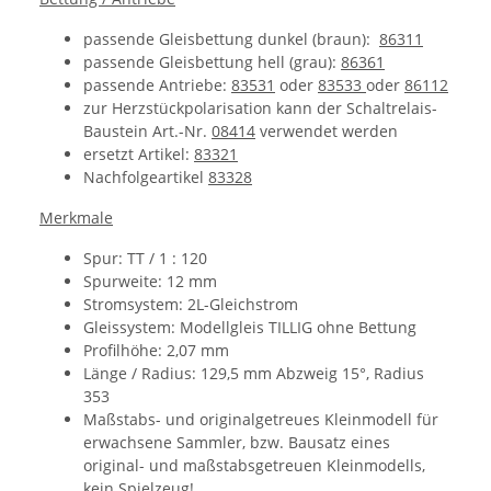
passende Gleisbettung dunkel (braun):
86311
passende Gleisbettung hell (grau):
86361
passende Antriebe:
83531
oder
83533
oder
86112
zur Herzstückpolarisation kann der Schaltrelais-
Baustein Art.-Nr.
08414
verwendet werden
ersetzt Artikel:
83321
Nachfolgeartikel
83328
Merkmale
Spur: TT / 1 : 120
Spurweite: 12 mm
Stromsystem: 2L-Gleichstrom
Gleissystem: Modellgleis TILLIG ohne Bettung
Profilhöhe: 2,07 mm
Länge / Radius: 129,5 mm
Abzweig 15°, Radius
353
Maßstabs- und originalgetreues Kleinmodell für
erwachsene Sammler, bzw. Bausatz eines
original- und maßstabsgetreuen Kleinmodells,
kein Spielzeug!