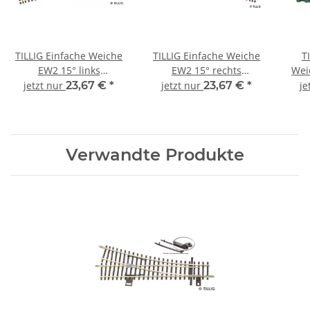
TILLIG Einfache Weiche
TILLIG Einfache Weiche
T
EW2 15° links
EW2 15° rechts
Wei
Modellgleis 83332 Spur
Modellgleis 83331 Spur
jetzt nur
23,67 €
*
jetzt nur
23,67 €
*
je
TT
TT
Verwandte Produkte