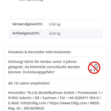
Produkteigenschaft
Wert
Versandgewicht:
0,04 kg
Artikelgewicht:
0,04
kg
Hinweise & Hersteller Informationen:
Achtung!
Nicht für Kinder unter 3 Jahren
geeignet, da Kleinteile verschluckt werden
können. Erstickungsgefahr!
Ab 14+ Jahre empfohlen!
Hersteller: TILLIG Modellbahnen GmbH / Promenade 1 /
01855 Sebnitz / DE / Sachsen / Tel.: +49 (0)35971 903-0 /
E-Mail: info@tillig.com / https://www.tillig.com / WEEE-
Reg.-Nr.: DE54638020