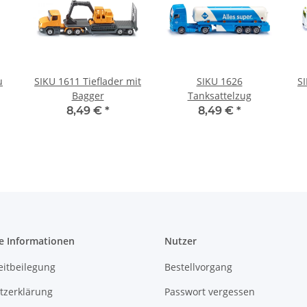
u
SIKU 1611 Tieflader mit
SIKU 1626
SI
Bagger
Tanksattelzug
8,49 €
*
8,49 €
*
e Informationen
Nutzer
eitbeilegung
Bestellvorgang
tzerklärung
Passwort vergessen