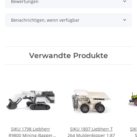
Bewertungen
Benachrichtigen, wenn verfügbar
Verwandte Produkte
SIKU 1798 Liebherr
SIKU 1807 Liebherr T
SIK
R9800 Mining-Bagger
264 Muldenkipper 1:87