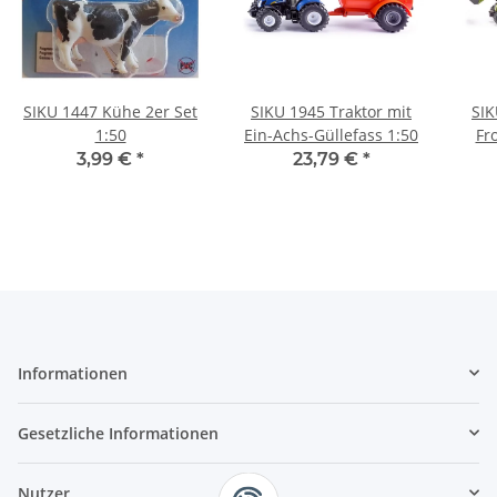
SIKU 1447 Kühe 2er Set
SIKU 1945 Traktor mit
SIK
1:50
Ein-Achs-Güllefass 1:50
Fr
M
3,99 €
*
23,79 €
*
Informationen
Gesetzliche Informationen
Nutzer