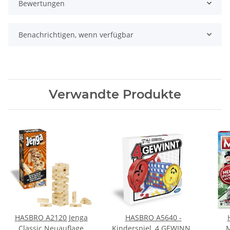
Bewertungen
Benachrichtigen, wenn verfügbar
Verwandte Produkte
HASBRO A2120 Jenga
HASBRO A5640 -
Classic Neuauflage
Kinderspiel, 4 GEWINNT
M