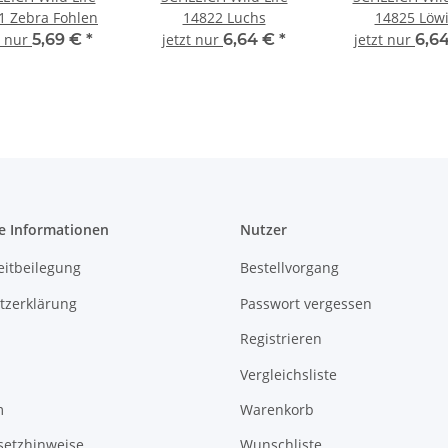
1 Zebra Fohlen
14822 Luchs
14825 Löw
t nur
5,69 €
*
jetzt nur
6,64 €
*
jetzt nur
6,6
e Informationen
Nutzer
eitbeilegung
Bestellvorgang
tzerklärung
Passwort vergessen
Registrieren
Vergleichsliste
m
Warenkorb
setzhinweise
Wunschliste