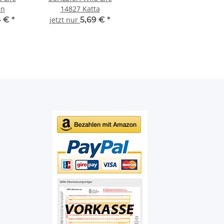
in
14827 Katta
4 €
*
jetzt nur
5,69 €
*