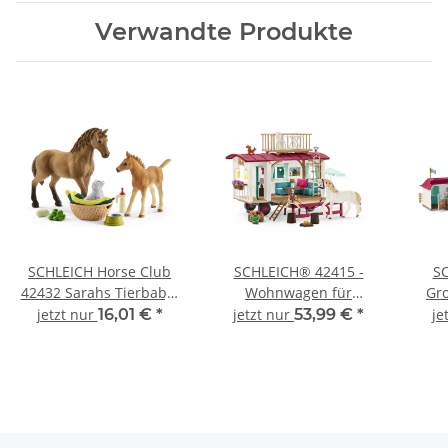
Verwandte Produkte
SCHLEICH Horse Club
SCHLEICH® 42415 -
SC
42432 Sarahs Tierbaby-
Wohnwagen für
Gro
Pflege
geheime Club-Treffen
Wo
jetzt nur
16,01 €
*
jetzt nur
53,99 €
*
je