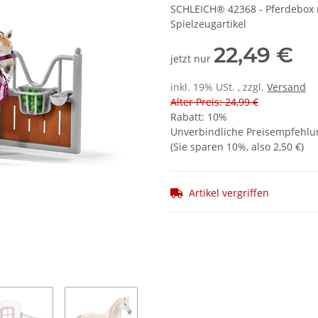
SCHLEICH® 42368 - Pferdebox mi
Spielzeugartikel
22,49 €
jetzt nur
inkl. 19% USt. , zzgl.
Versand
Alter Preis: 24,99 €
Rabatt:
10%
Unverbindliche Preisempfehlun
(Sie sparen
10%
, also
2,50 €
)
Artikel vergriffen