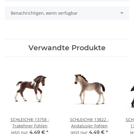
Benachrichtigen, wenn verfügbar
Verwandte Produkte
SCHLEICH® 13758 -
SCHLEICH® 13822 -
SCH
Trakehner Fohlen
Andalusier Fohlen
1
jetzt nur
4,49 €
*
jetzt nur
4,49 €
*
j