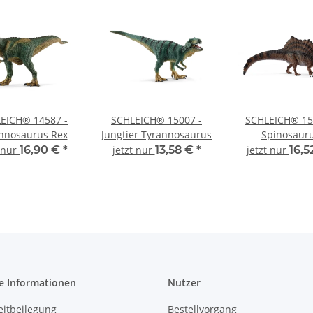
EICH® 14587 -
SCHLEICH® 15007 -
SCHLEICH® 15
nnosaurus Rex
Jungtier Tyrannosaurus
Spinosaur
t nur
16,90 €
*
jetzt nur
13,58 €
*
jetzt nur
16,5
e Informationen
Nutzer
eitbeilegung
Bestellvorgang