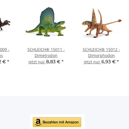
009 -
SCHLEICH® 15011 -
SCHLEICH® 15012 -
us
Dimetrodon
Dimorphodon
2 €
*
jetzt nur
8,83 €
*
jetzt nur
6,93 €
*