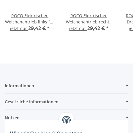
ROCO Elektrischer
ROCO Elektrischer
RO
Weichenantrieb links für
Weichenantrieb rechts
Dr
Weichen Standardgleis
für Weichen
1
jetzt nur
29,42 €
*
jetzt nur
29,42 €
*
je
RocoLine 40295 Spur H0
Standardgleis RocoLine
Roco
40296 Spur H0
Informationen
Gesetzliche Informationen
Nutzer