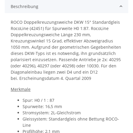
Beschreibung
ROCO Doppelkreuzungsweiche DKW 15° Standardgleis
RocoLine (42451) für Spurweite H0 1:87.
RocoLine
Doppelkreuzungsweiche Länge 230 mm,
Kreuzungswinkel 15 Grad, effektiver Abzweigradius
1050 mm.
Aufgrund der geometrischen Gegebenheiten
dieses DKW-Typs ist es notwendig, ihn grundsätzlich
polarisiert einzusetzen. Passende Antriebe je 2x: 40295
(oder 40296), 40297 (oder 40298) oder 10030. Für den
Diagonaleinbau liegen zwei D4 und ein D12
bei.
Erscheinungsdatum
4. Quartal 2009
Merkmale
Spur: H0 / 1 : 87
Spurweite: 16,5 mm
Stromsystem: 2L-Gleichstrom
Gleissystem: Standardgleis ohne Bettung ROCO-
Line
Profilhöhe: 2,1 mm