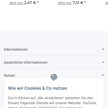
Standardgleis RocoLine
mm Standardgleis
Roco
jetzt nur
2,47 €
*
jetzt nur
7,51 €
*
j
42411 Spur H0
RocoLine 42400 Spur H0
Informationen
Gesetzliche Informationen
Nutzer
Wie wir Cookies & Co nutzen
Durch Klicken auf „Alle akzeptieren“ gestatten Sie den
Einsatz folgender Dienste auf unserer Website: YouTube,
Vimeo, ReCaptcha, SHOPVOTE. Sie können die