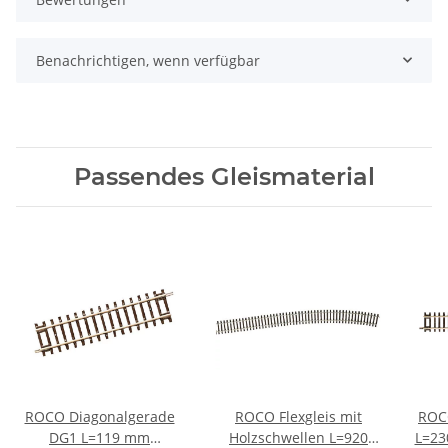
Benachrichtigen, wenn verfügbar
Passendes Gleismaterial
ROCO Diagonalgerade
ROCO Flexgleis mit
ROC
DG1 L=119 mm
Holzschwellen L=920
L=23