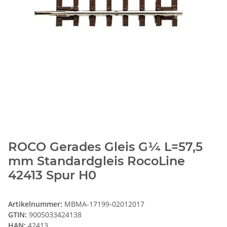
ROCO Gerades Gleis G¼ L=57,5
mm Standardgleis RocoLine
42413 Spur H0
Artikelnummer:
MBMA-17199-02012017
GTIN:
9005033424138
HAN:
42413