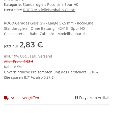
Kategorie:
Standardgleis Roco-Line Spur H0
Hersteller:
ROCO Modelleisenbahn GmbH
ROCO Gerades Gleis G¼ - Länge 57,5 mm - Roco-Line
Standardgleis - Ohne Bettung - 42413 - Spur H0 -
Gleismaterial - Bahn-Zubehör - Modellbahnartikel
2,83 €
jetzt nur
inkl. 19% USt. , zzgl.
Versand
Alter Preis: 2,98 €
Rabatt:
5%
Unverbindliche Preisempfehlung des Herstellers
:
3,10 €
(Sie sparen
8.71%
, also
0,27 €
)
Frage zum Artikel
Artikel vergriffen